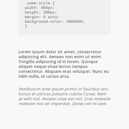
.some-style {
width: 960px;
height: 200px;
margin: 0 auto;
background-color: #000000;
}
Lorem ipsum dolor sit amet, consectetur
adipiscing elit. Aenean non enim ut enim
fringilla adipiscing id in lorem. Quisque
aliquet neque vitae lectus tempus
consectetur. Aliquam erat volutpat. Nunc eu
nibh nulla, id cursus arcu.
Vestibulum ante ipsum primis in faucibus orci
luctus et ultrices posuere cubilia Curae; Nam
at velit nisl. Aenean vitae est nisl. Cras molestie
molestie nisl vel imperdiet. Donec vel mi sem.