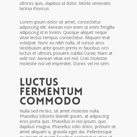
ultrices quis, dapibus id dolor. Morbi venenatis
lacinia rhoncus.
Lorem ipsum dolor sit amet, consectetur
adipiscing elit. Aenean non enim ut enim fringilla
adipiscing id in lorem. Quisque aliquet neque
vitae lectus tempus consectetur. Aliquam erat
volutpat. Nunc eu nibh nulla, id cursus arcu.
Vestibulum ante ipsum primis in faucibus orci
luctus et ultrices posuere cubilia Curae; Nam at
velit nisl. Aenean vitae est nisl. Cras molestie
molestie nisl vel imperdiet. Donec vel mi sem.
Luctus
fermentum
commodo
Nulla sed mi leo, sit amet molestie nulla.
Phasellus lobortis blandit ipsum, at adipiscing
eros porta quis. Phasellus in nisi ipsum, quis
dapibus magna. Phasellus odio dolor, pretium sit
amet aliquam a, gravida eget dui. Pellentesque
eu ipsum et quam faucibus scelerisque vitae ut