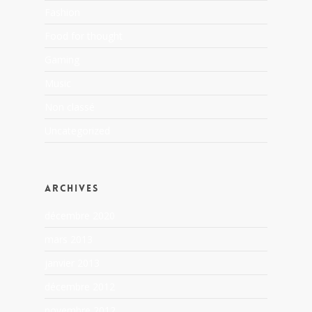
Fashion
Food for thought
Gaming
Music
Non classé
Uncategorized
Archives
décembre 2020
mars 2013
janvier 2013
décembre 2012
novembre 2012