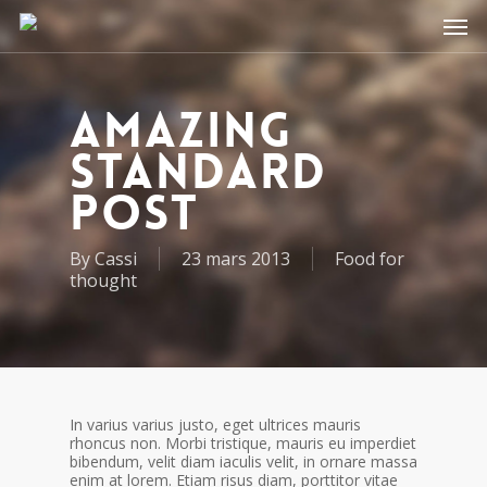
Amazing
standard
post
By
Cassi
23 mars 2013
Food for
thought
In varius varius justo, eget ultrices mauris
rhoncus non. Morbi tristique, mauris eu imperdiet
bibendum, velit diam iaculis velit, in ornare massa
enim at lorem. Etiam risus diam, porttitor vitae