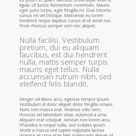
ligula. Ut luctus fermentum commodo. Mauris
eget justo turpis, eget fringilla mi. Duis lobortis
cursus mi vel tristique. Maecenas eu lorem
hendrerit neque dapibus cursus id sit amet nisi.
Proin rhoncus semper sem nec aliquet.
Nulla facilisi. Vestibulum
pretium, dui eu aliquam
faucibus, est dui hendrerit
nulla, mattis semper turpis
mauris eget tellus. Nulla
accumsan rutrum nibh, sed
eleifend felis blandit.
Integer vel libero arcu, egestas tempor ipsum.
Vestibulum id dolor aliquet dolor fringilla ornare.
Nunc non massa erat. Vivamus odio sem,
rhoncus vel bibendum vitae, euismod a urna.
Aliquam erat volutpat. Aenean non lorem arcu.
Phasellus in neque nulla, sed sodales ipsum.
Morbi a massa sed sapien vulputate lacinia.
Vivamus et urna vitae felis malesuada aliquet sit