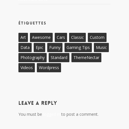
Étiquettes
Art
Awesome
Cars
Classic
Custom
Data
Epic
Funny
Gaming Tips
Music
Photography
Standard
ThemeNectar
Videos
Wordpress
Leave a Reply
You must be
logged in
to post a comment.